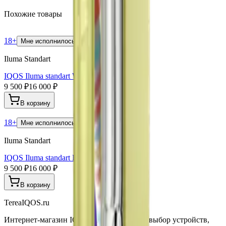
Похожие товары
18+
Мне исполнилось 18 лет
Iluma Standart
IQOS Iluma standart WE Edition
9 500 ₽
16 000 ₽
В корзину
18+
Мне исполнилось 18 лет
Iluma Standart
IQOS Iluma standart Bright Limited Edition
9 500 ₽
16 000 ₽
В корзину
TereaIQOS.ru
Интернет-магазин IQOS Iluma. Широкий выбор устройств,