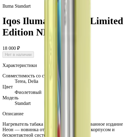
Iluma Standart
Iqos Iluma Standart Limited
Edition NEON
18 000 ₽
Нет в наличии
Характеристики
Совместимость со стиками
Terea, Delia
Цвет
Фиолетовый
Модель
Standart
Описание
Нагреватель табака IQOS Iluma лимитированное издание
Неон — новинка от IQOS с пластиковым корпусом и
бесконтактной системой нагрева табака