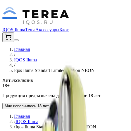
TEREA
IQOS.RU
IQOS Iluma
Terea
Аксессуары
Блог
Главная
/
IQOS Iluma
/
Iqos Iluma Standart Limited Edition NEON
Хит
Эксклюзив
18+
Продукция предназначена для лиц старше 18 лет
Мне исполнилось 18 лет
Главная
›
IQOS Iluma
›
Iqos Iluma Standart Limited Edition NEON