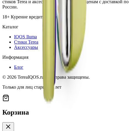
стиков Terea и аксессуаров по выгодным ценам с доставкой по
России.
18+ Курение вредит вашему здоровью
Каталог
IQOS Iluma
Стики Terea
Аксессуары
Информация
Блог
©
2026
TereaIQOS.ru. Все права защищены.
Только для лиц старше 18 лет
Корзина