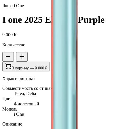
Iluma i One
I one 2025 Electric Purple
9 000 ₽
Количество
1
В корзину —
9 000 ₽
Характеристики
Совместимость со стиками
Terea, Delia
Цвет
Фиолетовый
Модель
i One
Описание