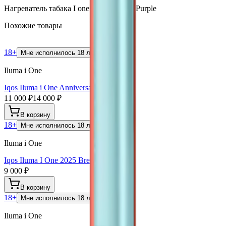
Нагреватель табака I one 2025 Electric Purple
Похожие товары
18+
Мне исполнилось 18 лет
Iluma i One
Iqos Iluma i One Anniversary Model
11 000 ₽
14 000 ₽
В корзину
18+
Мне исполнилось 18 лет
Iluma i One
Iqos Iluma I One 2025 Breeze Blue
9 000 ₽
В корзину
18+
Мне исполнилось 18 лет
Iluma i One