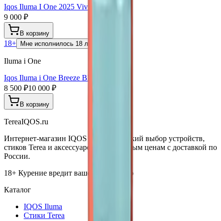
Iqos Iluma I One 2025 Vivid Terracotta
9 000 ₽
В корзину
18+
Мне исполнилось 18 лет
Iluma i One
Iqos Iluma i One Breeze Blue
8 500 ₽
10 000 ₽
В корзину
TereaIQOS.ru
Интернет-магазин IQOS Iluma. Широкий выбор устройств,
стиков Terea и аксессуаров по выгодным ценам с доставкой по
России.
18+ Курение вредит вашему здоровью
Каталог
IQOS Iluma
Стики Terea