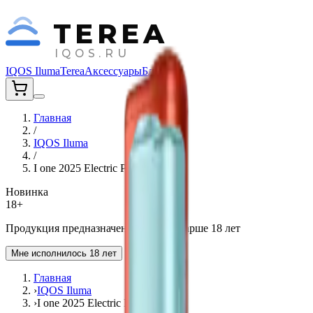
TEREA
IQOS.RU
IQOS Iluma
Terea
Аксессуары
Блог
Главная
/
IQOS Iluma
/
I one 2025 Electric Purple
Новинка
18+
Продукция предназначена для лиц старше 18 лет
Мне исполнилось 18 лет
Главная
›
IQOS Iluma
›
I one 2025 Electric Purple