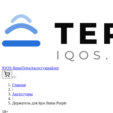
TE
IQOS.
IQOS Iluma
Terea
Аксессуары
Блог
Главная
/
Аксессуары
/
Держатель для Iqos Iluma Purple
18+