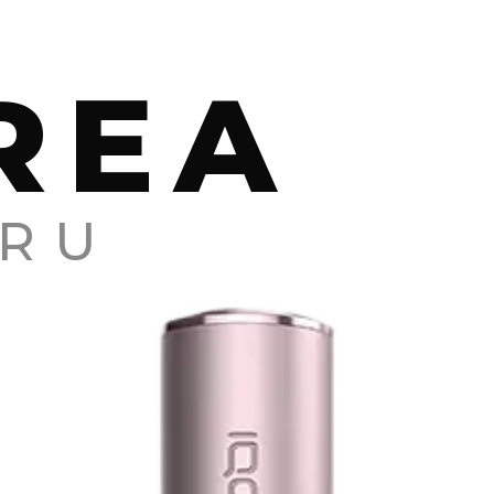
REA
RU