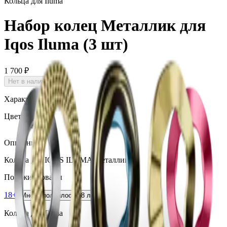
Кольца для Iluma
Набор колец Металлик для
Iqos Iluma (3 шт)
1 700 ₽
Нет в наличии
Характеристики
Цвет
Серый
Описание
Кольца для IQOS ILUMA Металлик.
Похожие товары
18+
Мне исполнилось 18 лет
Кольца для Iluma