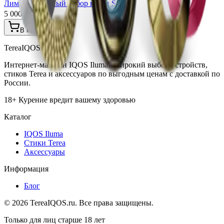
Лимитированный набор колец Seletti
5 000 ₽
В корзину
TereaIQOS.ru
Интернет-магазин IQOS Iluma. Широкий выбор устройств,
стиков Terea и аксессуаров по выгодным ценам с доставкой по
России.
18+ Курение вредит вашему здоровью
Каталог
IQOS Iluma
Стики Terea
Аксессуары
Информация
Блог
©
2026
TereaIQOS.ru. Все права защищены.
Только для лиц старше 18 лет