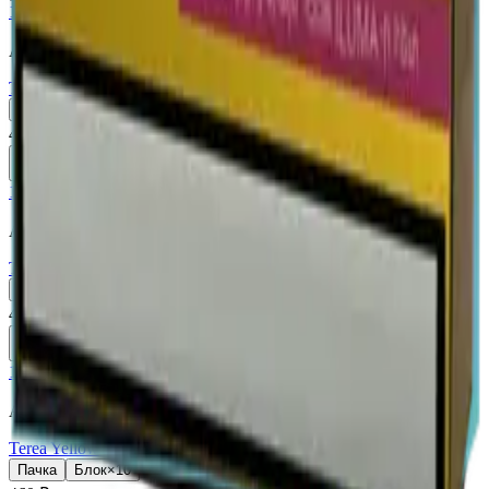
18+
Мне исполнилось 18 лет
Армения (AM)
Terea Purple Wave AM
Пачка
Блок×10
460 ₽
В корзину
18+
Мне исполнилось 18 лет
Армения (AM)
Terea Turquoise AM
Пачка
Блок×10
460 ₽
В корзину
18+
Мне исполнилось 18 лет
Армения (AM)
Terea Yellow AM
Пачка
Блок×10