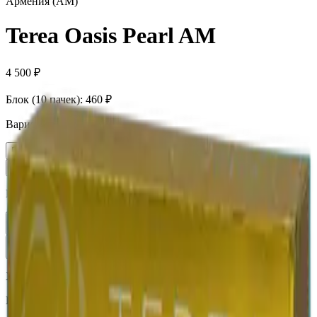
Армения (AM)
Terea Oasis Pearl AM
4 500 ₽
Блок (10 пачек):
460 ₽
Вариант
Пачка
460 ₽
Блок × 10
4 500 ₽
Количество
1
В корзину —
460 ₽
Характеристики
Бренд
Terea