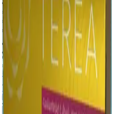
Страна
Армения
Крепость
Лёгкий
Капсула
Нет
Вкусы
Ментол, Экзотические
Описание
Стики TEREA Oasis Pearl для IQOS ILУМА — сочетание
ментолового охлаждения и насыщенного аромата маракуйи.
Похожие товары
18+
Мне исполнилось 18 лет
Армения (AM)
Terea Sienna AM
Пачка
Блок×10
460 ₽
В корзину