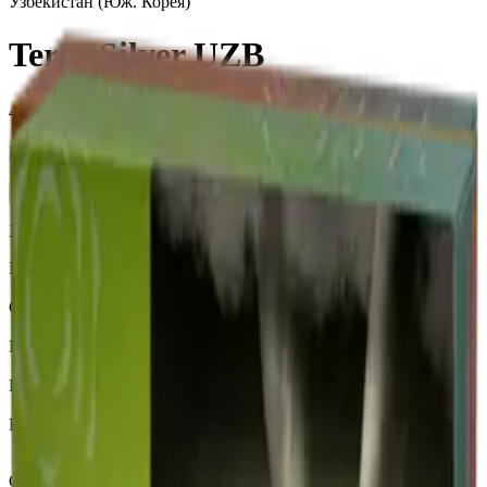
Узбекистан (Юж. Корея)
Terea Silver UZB
4 000 ₽
Блок (10 пачек):
410 ₽
Нет в наличии
Характеристики
Бренд
Terea
Страна
Узбекистан (Юж. Корея)
Крепость
Средний
Капсула
Нет
Вкусы
Табачный вкус
Описание