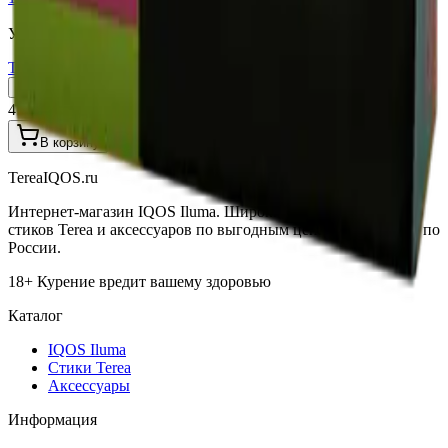
Узбекистан (Юж. Корея)
Terea Zing Wave UZB
Пачка
Блок×10
410 ₽
В корзину
TereaIQOS.ru
Интернет-магазин IQOS Iluma. Широкий выбор устройств,
стиков Terea и аксессуаров по выгодным ценам с доставкой по
России.
18+ Курение вредит вашему здоровью
Каталог
IQOS Iluma
Стики Terea
Аксессуары
Информация