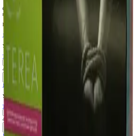
Стики Terea Silver (Узбекистан) со вкусом мягкого табака с
пряно-травяными нотками.
Похожие товары
18+
Мне исполнилось 18 лет
Узбекистан (Юж. Корея)
Terea Summer Wave UZB
Пачка
Блок×10
410 ₽
В корзину
18+
Мне исполнилось 18 лет
Узбекистан (Юж. Корея)
Terea Yellow UZB
Пачка
Блок×10
410 ₽
В корзину
18+
Мне исполнилось 18 лет