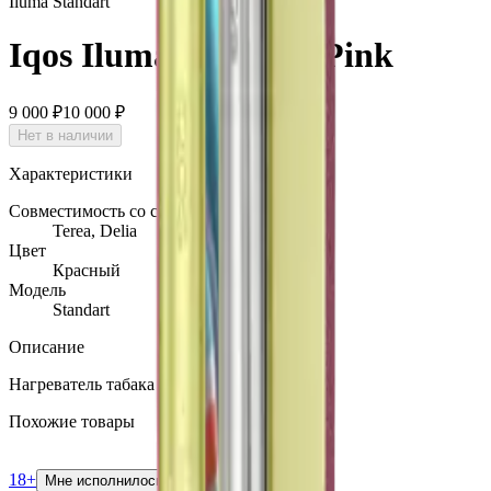
Iluma Standart
Iqos Iluma Standart Pink
9 000 ₽
10 000 ₽
Нет в наличии
Характеристики
Совместимость со стиками
Terea, Delia
Цвет
Красный
Модель
Standart
Описание
Нагреватель табака IQOS Iluma Красный
Похожие товары
18+
Мне исполнилось 18 лет