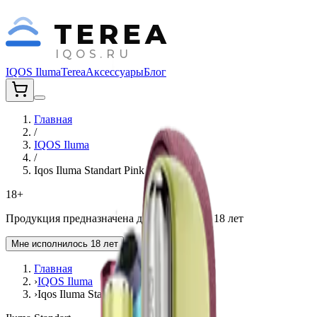
TEREA
IQOS.RU
IQOS Iluma
Terea
Аксессуары
Блог
Главная
/
IQOS Iluma
/
Iqos Iluma Standart Pink
18+
Продукция предназначена для лиц старше 18 лет
Мне исполнилось 18 лет
Главная
›
IQOS Iluma
›
Iqos Iluma Standart Pink