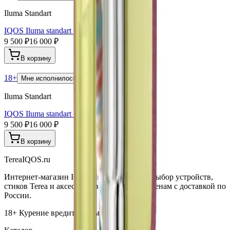
Iluma Standart
IQOS Iluma standart WE Edition
9 500 ₽
16 000 ₽
В корзину
18+
Мне исполнилось 18 лет
Iluma Standart
IQOS Iluma standart Bright Limited Edition
9 500 ₽
16 000 ₽
В корзину
TereaIQOS.ru
Интернет-магазин IQOS Iluma. Широкий выбор устройств,
стиков Terea и аксессуаров по выгодным ценам с доставкой по
России.
18+ Курение вредит вашему здоровью