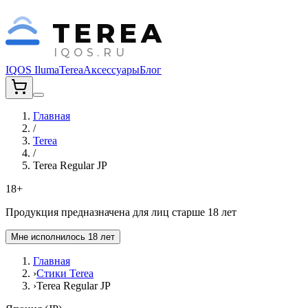
TEREA
IQOS.RU
IQOS Iluma
Terea
Аксессуары
Блог
Главная
/
Terea
/
Terea Regular JP
18+
Продукция предназначена для лиц старше 18 лет
Мне исполнилось 18 лет
Главная
›
Стики Terea
›
Terea Regular JP