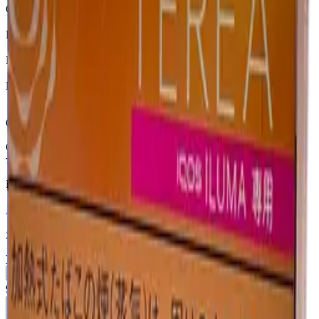
Страна
Япония
Крепость
Крепкий
Капсула
Нет
Вкусы
Табачный вкус
Описание
Стики TEREA Regular для IQOS ILUMA — классический
табачный вкус — Япония.
Похожие товары
18+
Мне исполнилось 18 лет
Япония (JP)
Terea Fusion Menthol JP
Пачка
Блок×10
910 ₽
В корзину