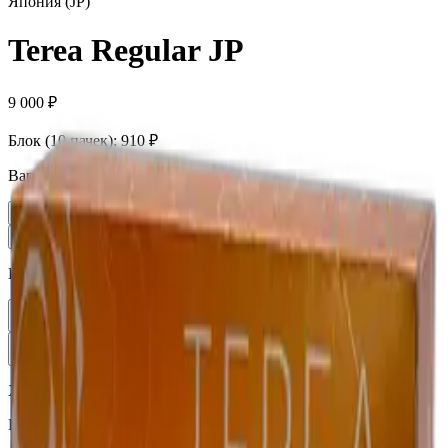
Япония (JP)
Terea Regular JP
9 000 ₽
Блок (10 пачек):
910 ₽
Вариант
Пачка
910 ₽
Блок × 10
9 000 ₽
Количество
1
В корзину —
910 ₽
Характеристики
Бренд
Terea