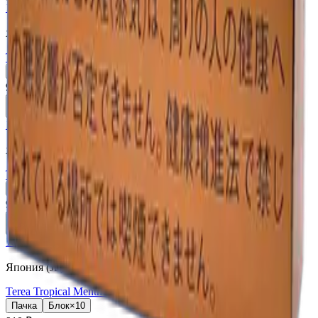
18+
Мне исполнилось 18 лет
Япония (JP)
Terea Black Yellow Menthol JP
Пачка
Блок×10
910 ₽
В корзину
18+
Мне исполнилось 18 лет
Япония (JP)
Terea Black Purple Menthol JP
Пачка
Блок×10
910 ₽
В корзину
18+
Мне исполнилось 18 лет
Япония (JP)
Terea Tropical Menthol JP
Пачка
Блок×10