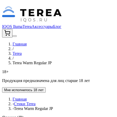
TEREA
IQOS.RU
IQOS Iluma
Terea
Аксессуары
Блог
Главная
/
Terea
/
Terea Warm Regular JP
18+
Продукция предназначена для лиц старше 18 лет
Мне исполнилось 18 лет
Главная
›
Стики Terea
›
Terea Warm Regular JP