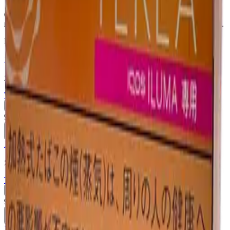
Стики TEREA Warm Regular для IQOS ILUMA —
насыщенный табачный вкус с теплыми оттенками — Япония.
Похожие товары
18+
Мне исполнилось 18 лет
Япония (JP)
Terea Fusion Menthol JP
Пачка
Блок×10
910 ₽
В корзину
18+
Мне исполнилось 18 лет
Япония (JP)
Terea Black Yellow Menthol JP
Пачка
Блок×10
910 ₽
В корзину
18+
Мне исполнилось 18 лет