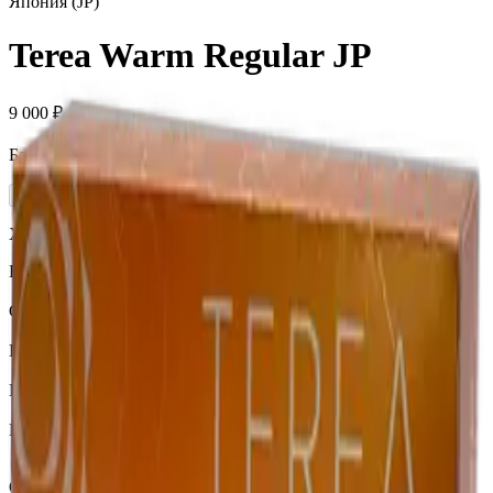
Япония (JP)
Terea Warm Regular JP
9 000 ₽
Блок (10 пачек):
910 ₽
Нет в наличии
Характеристики
Бренд
Terea
Страна
Япония
Крепость
Средний
Капсула
Нет
Вкусы
Табачный вкус
Описание