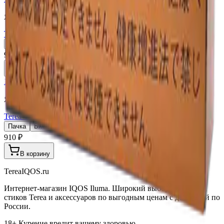
Япония (JP)
Terea Black Purple Menthol JP
Пачка
Блок×10
910 ₽
В корзину
18+
Мне исполнилось 18 лет
Япония (JP)
Terea Tropical Menthol JP
Пачка
Блок×10
910 ₽
В корзину
TereaIQOS.ru
Интернет-магазин IQOS Iluma. Широкий выбор устройств,
стиков Terea и аксессуаров по выгодным ценам с доставкой по
России.
18+ Курение вредит вашему здоровью