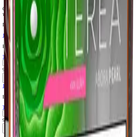
Стики TEREA Russet для IQOS ILUMA — насыщенный
табачный вкус с легкими пряными и древесными нотами.
Похожие товары
18+
Мне исполнилось 18 лет
Европа (EU)
Terea Green Польша
Пачка
Блок×10
910 ₽
В корзину
18+
Мне исполнилось 18 лет
Европа (EU)
Terea Purple Wave (Европа для Сев.Кипра)
Пачка
Блок×10
910 ₽
В корзину