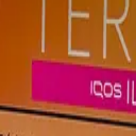
ой ментоловой свежести, жёлтых цитрусовых и цветочных нот.