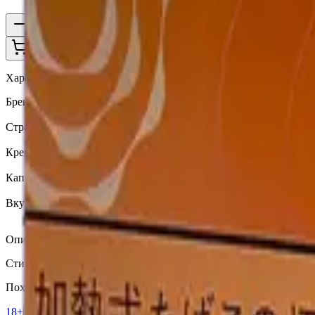
1
В корзину —
910 ₽
Характеристики
Бренд
Terea
Страна
JP
Крепость
Средний
Капсула
Нет
Вкусы
Ментол, Цитрус
Описание
Стики TEREA Stellar Pearl (Япония) - со вкусом табака, мощн
Похожие товары
18+
Мне исполнилось 18 лет