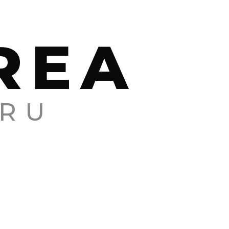
REA
RU