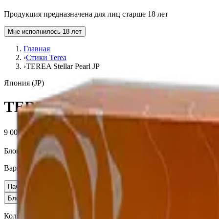
Продукция предназначена для лиц старше 18 лет
Мне исполнилось 18 лет
Главная
›
Стики Terea
›
TEREA Stellar Pearl JP
Япония (JP)
TEREA Stellar Pearl JP
9 000 ₽
Блок (10 пачек):
910 ₽
Вариант
Пачка
910 ₽
Блок × 10
9 000 ₽
Количество