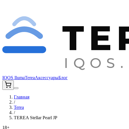
TE
IQOS.
IQOS Iluma
Terea
Аксессуары
Блог
Главная
/
Terea
/
TEREA Stellar Pearl JP
18+