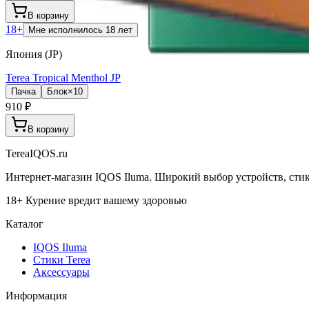
В корзину
18+
Мне исполнилось 18 лет
Япония (JP)
Terea Tropical Menthol JP
Пачка
Блок×10
910 ₽
В корзину
TereaIQOS.ru
Интернет-магазин IQOS Iluma. Широкий выбор устройств, стико
18+ Курение вредит вашему здоровью
Каталог
IQOS Iluma
Стики Terea
Аксессуары
Информация