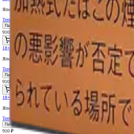
Япония (JP)
Terea Fusion Menthol JP
Пачка
Блок×10
910 ₽
В корзину
18+
Мне исполнилось 18 лет
Япония (JP)
Terea Black Yellow Menthol JP
Пачка
Блок×10
910 ₽
В корзину
18+
Мне исполнилось 18 лет
Япония (JP)
Terea Black Purple Menthol JP
Пачка
Блок×10
910 ₽