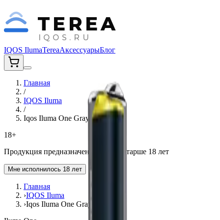
TEREA
IQOS.RU
IQOS Iluma
Terea
Аксессуары
Блог
Главная
/
IQOS Iluma
/
Iqos Iluma One Gray
18+
Продукция предназначена для лиц старше 18 лет
Мне исполнилось 18 лет
Главная
›
IQOS Iluma
›
Iqos Iluma One Gray