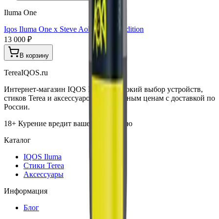
Iluma One
Iqos Iluma One x Steve Aoki 10 Year Edition
13 000 ₽
В корзину
TereaIQOS.ru
Интернет-магазин IQOS Iluma. Широкий выбор устройств,
стиков Terea и аксессуаров по выгодным ценам с доставкой по
России.
18+ Курение вредит вашему здоровью
Каталог
IQOS Iluma
Стики Terea
Аксессуары
Информация
Блог