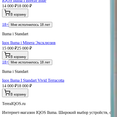
IQOS Iluma I Breeze Blue
14 000 ₽
18 000 ₽
В корзину
18+
Мне исполнилось 18 лет
Iluma i Standart
Iqos Iluma i Minera Эксклюзив
15 000 ₽
25 000 ₽
В корзину
18+
Мне исполнилось 18 лет
Iluma i Standart
Iqos Iluma I Standart Vivid Terracotta
14 000 ₽
18 000 ₽
В корзину
TereaIQOS.ru
Интернет-магазин IQOS Iluma. Широкий выбор устройств, стико