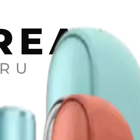
REA
RU