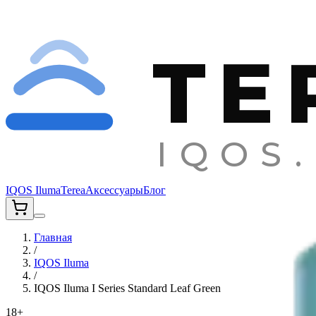
TE
IQOS.
IQOS Iluma
Terea
Аксессуары
Блог
Главная
/
IQOS Iluma
/
IQOS Iluma I Series Standard Leaf Green
18+