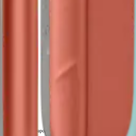
в Terea и аксессуаров по выгодным ценам с доставкой по Росси