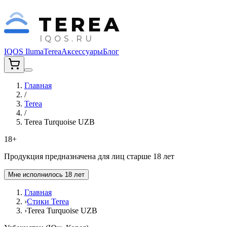
TEREA
IQOS.RU
IQOS Iluma
Terea
Аксессуары
Блог
Главная
/
Terea
/
Terea Turquoise UZB
18+
Продукция предназначена для лиц старше 18 лет
Мне исполнилось 18 лет
Главная
›
Стики Terea
›
Terea Turquoise UZB