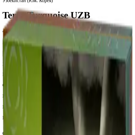
Узбекистан (Юж. Корея)
Terea Turquoise UZB
4 000 ₽
Блок (10 пачек):
410 ₽
Нет в наличии
Характеристики
Бренд
Terea
Страна
Узбекистан (Юж. Корея)
Крепость
Средний
Капсула
Нет
Вкусы
Фруктовый вкус, Ментол
Описание