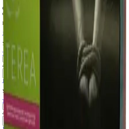
Стики TEREA Turquoise для IQOS ILUMA — ментол и
фруктовые ноты — Узбекистан.
Похожие товары
18+
Мне исполнилось 18 лет
Узбекистан (Юж. Корея)
Terea Summer Wave UZB
Пачка
Блок×10
410 ₽
В корзину
18+
Мне исполнилось 18 лет
Узбекистан (Юж. Корея)
Terea Yellow UZB
Пачка
Блок×10
410 ₽
В корзину
18+
Мне исполнилось 18 лет