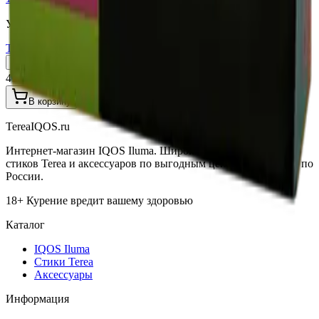
Узбекистан (Юж. Корея)
Terea Zing Wave UZB
Пачка
Блок×10
410 ₽
В корзину
TereaIQOS.ru
Интернет-магазин IQOS Iluma. Широкий выбор устройств,
стиков Terea и аксессуаров по выгодным ценам с доставкой по
России.
18+ Курение вредит вашему здоровью
Каталог
IQOS Iluma
Стики Terea
Аксессуары
Информация